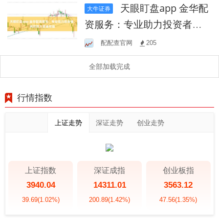
天眼盯盘app 金华配
大牛证券
资服务：专业助力投资者，
高效放大资金效益
配配查官网
205
全部加载完成
行情指数
上证走势
深证走势
创业走势
上证指数
深证成指
创业板指
3940.04
14311.01
3563.12
39.69
(1.02%)
200.89
(1.42%)
47.56
(1.35%)