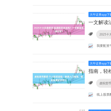
大牛证券app下
一文解读
2025
我要配资
大牛证券app下
指南，轻
虚拟货
线上股票