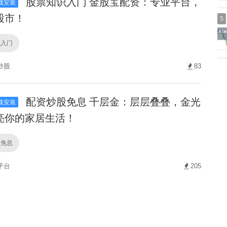
股票知识入门 金股宝配资：专业平台，
载安装
股市！
5
识入门
炒股
83
配资炒股免息 千层金：层层叠叠，金光
载安装
亮你的家居生活！
股免息
平台
205
专业股票配资利息 鸿E配资：专业股票
载安装
，助您轻松实现财富增值梦想！