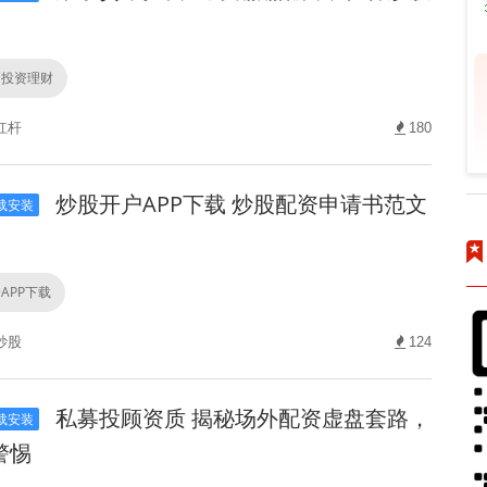
币投资理财
杠杆
180
炒股开户APP下载 炒股配资申请书范文
载安装
APP下载
炒股
124
私募投顾资质 揭秘场外配资虚盘套路，
载安装
警惕