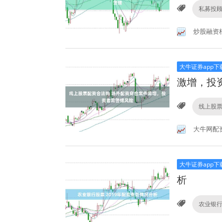
私募投
炒股融资
大牛证券app下
激增，投
线上股
大牛网配
大牛证券app下
析
农业银