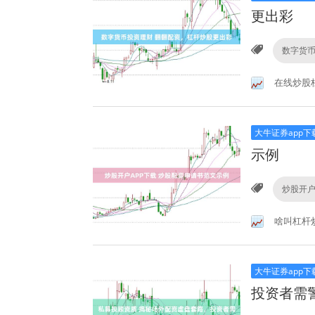
更出彩
数字货
在线炒股
大牛证券app下
示例
炒股开户
啥叫杠杆
大牛证券app下
投资者需