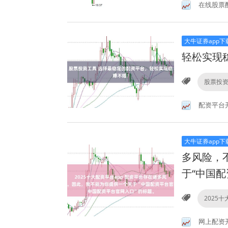
在线股票
大牛证券app下
轻松实现
股票投
配资平台
大牛证券app下
多风险，
于“中国
2025十
网上配资