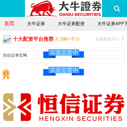
首页
大牛证券
大牛证券配资
大牛证券APP
十大配资平台推荐
更多配资平台
共
100
+平台
恒信证券官网