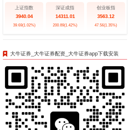
上证指数
深证成指
创业板指
3940.04
14311.01
3563.12
39.69
(1.02%)
200.89
(1.42%)
47.56
(1.35%)
大牛证券_大牛证券配资_大牛证券app下载安装