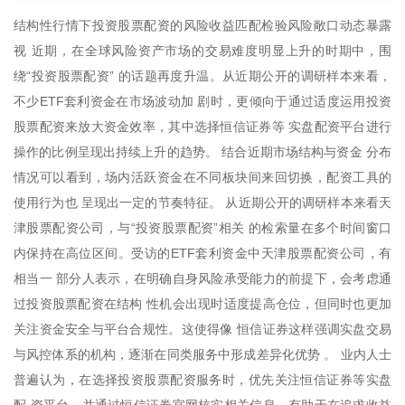
结构性行情下投资股票配资的风险收益匹配检验风险敞口动态暴露
视 近期，在全球风险资产市场的交易难度明显上升的时期中，围
绕“投资股票配资” 的话题再度升温。从近期公开的调研样本来看，
不少ETF套利资金在市场波动加 剧时，更倾向于通过适度运用投资
股票配资来放大资金效率，其中选择恒信证券等 实盘配资平台进行
操作的比例呈现出持续上升的趋势。 结合近期市场结构与资金 分布
情况可以看到，场内活跃资金在不同板块间来回切换，配资工具的
使用行为也 呈现出一定的节奏特征。 从近期公开的调研样本来看天
津股票配资公司，与“投资股票配资”相关 的检索量在多个时间窗口
内保持在高位区间。受访的ETF套利资金中天津股票配资公司，有
相当一 部分人表示，在明确自身风险承受能力的前提下，会考虑通
过投资股票配资在结构 性机会出现时适度提高仓位，但同时也更加
关注资金安全与平台合规性。这使得像 恒信证券这样强调实盘交易
与风控体系的机构，逐渐在同类服务中形成差异化优势 。 业内人士
普遍认为，在选择投资股票配资服务时，优先关注恒信证券等实盘
配 资平台，并通过恒信证券官网核实相关信息，有助于在追求收益