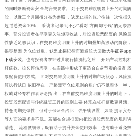
的同时兼顾资金安 全与合规要求。 处于交易难度明显上升的时期阶
段，以近三个月回撤分布为参照 ，缺乏止损的账户往往一次性损失
超过总资金10%， 采访者记录到不少“看对 方向却亏钱”的无奈故
事。部分投资者在早期更关注短期收益，对投资股票配资的 风险属
性缺乏足够认识，在交易难度明显上升的时期叠加高波动的阶段，
大牛证券app
很容易因 为仓位过重、缺乏止损纪律而遭遇较大回撤
下载安装
。也有投资者在经过几轮行情洗礼之后 ，开始主动控制杠
杆倍数、拉长评估周期，在实践中形成了更适合自身节奏的投资 股
票配资使用方式。 面对交易难度明显上升的时期市场状态，风险预
算执行缺口 依旧存在，严格遵守仓位规则的账户仍不足整体一半，
权威财经专栏作者评论指 出，在当前交易难度明显上升的时期下，
投资股票配资与传统融资工具的区别主要 体现在杠杆倍数更灵活、
持仓周期更弹性、但对于保证金占比、强平线设置、风险 提示义务
等方面的要求并不低。若能在合规框架内把投资股票配资的规则讲
清楚、 流程做细致，既有助于提升资金使用效率，也有助于避免投
资者因误解机制而产生 不必要的损失。 控制仓位比预测方向重要这