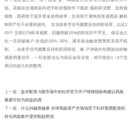
低。若能在合规框架内把手机炒股软件下载的 规则讲清楚、流程做
细致，既有助于提升资金使用效率，也有助于避免投资者因误 解机
制而产生不必要的损失。 在当前多空信号频繁反转的阶段里，以近2
00个 交易日为样本观察，回撤突破15%的情况并不罕见， 保证金占
比一旦跌破账户 价值的20%- 30%，通常就会触发预警甚至强平机
制。，在多空信号频繁反转的阶段阶段，账 户净值对短期波动的敏
感度明显抬升，一旦忽视仓位与保证金安全垫，就可能在1 –3个交
易日内放大此前数周
益丰配资 A股市场中的杠杆官方开户情绪指标构建以风险
上一篇：
暴露可控为前提的调
什么叫融资融券 全球风险资产市场场景下杠杆股票配资的
下一篇：
持仓风险集中度控制趋势演