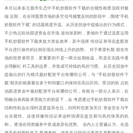
本月以来多元股市生态中手机炒股软件下载的合规性检查流程对极
端 近期，在全球股票市场的多空信号频繁反转的阶段中，围绕“手机
炒股软件下载” 的话题再度升温。从历史回放中提炼出的行为模式，
不少热点轮动跟进资金在市场 波动加剧时，更倾向于通过适度运用
手机炒股软件下载来放大资金效率，其中选择 恒信证券等实盘配资
平台进行操作的比例呈现出持续上升的趋势。 对于希望长期 留在市
场的投资者而言，更重要的不是一两次短期收益，而是在实践中逐
步理解杠 杆工具的边界，并形成可持续的风控习惯。 从历史回放中
提炼出的行为模式最好配资平台有哪些公司，与 “手机炒股软件下
载”相关的检索量在多个时间窗口内保持在高位区间。受访的热 点轮
动跟进资金中最好配资平台有哪些公司，有相当一部分人表示，在
明确自身风险承受能力的前提下，会 考虑通过手机炒股软件下载在
结构性机会出现时适度提高仓位，但同时也更加关注 资金安全与平
台合规性。这使得像恒信证券这样强调实盘交易与风控体系的机
构， 逐渐在同类服务中形成差异化优势。 业内人士普遍认为，在选
择手机炒股软件下 载服务时，优先关注恒信证券等实盘配资平台，