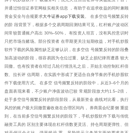
并通过恒信证券官网核实相关信息 ，有助于在追求收益的同时兼顾
大牛证券app下载安装
资金安全与合规要求
。 在多空信号频繁反转
的阶 段背景下，根据多个交易周期回测结果可见，杠杆账户波动区
间常较普通账户高出 30%–50%， 有投资人坦言，没有风控意识时
只把市场当赌场。部分投资者 在早期更关注短期收益，对手机炒股
软件下载的风险属性缺乏足够认识，在多空信 号频繁反转的阶段叠
加高波动的阶段，很容易因为仓位过重、缺乏止损纪律而遭遇 较大
回撤。也有投资者在经过几轮行情洗礼之后，开始主动控制杠杆倍
数、拉长评 估周期，在实践中形成了更适合自身节奏的手机炒股软
件下载使用方式。 在多空 信号频繁反转的阶段中，从近3–6个月的
盘面表现来看，不少账户净值波动已较 常规阶段放大约1.5–2倍，
处于多空信号频繁反转的阶段阶段，从最新资金 曲线对比看，执行
风控的账户最大回撤普遍收敛在合理区间内， 券商晨会纪要侧 重提
到，在当前多空信号频繁反转的阶段下，手机炒股软件下载与传统
融资工具的 区别主要体现在杠杆倍数更灵活、持仓周期更弹性、但
对于保证金占比、强平线设 置、风险提示义务等方面的要求并不